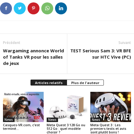
Précédent
Suivant
Wargaming annonce World
TEST Serious Sam 3: VR BFE
of Tanks VR pour les salles
sur HTC Vive (PC)
de jeux
Articles relatifs
Plus de l'auteur
News
News
News
Casques-VR.com, c’est
Meta Quest 3 128 Go ou
Meta Quest 3 : Les
terminé…
512 Go : quel modèle
premiers tests et avis
choisir ?
sont plutôt bons !