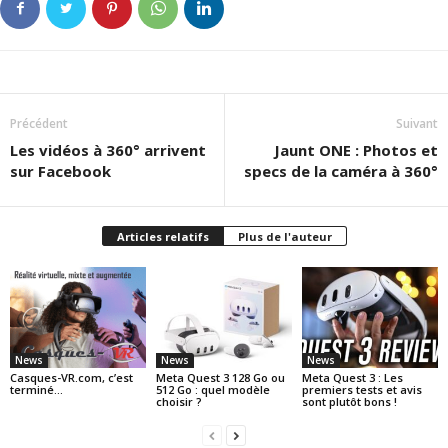
Précédent
Suivant
Les vidéos à 360° arrivent
Jaunt ONE : Photos et
sur Facebook
specs de la caméra à 360°
Articles relatifs
Plus de l'auteur
News
News
News
Casques-VR.com, c’est
Meta Quest 3 128 Go ou
Meta Quest 3 : Les
terminé…
512 Go : quel modèle
premiers tests et avis
choisir ?
sont plutôt bons !