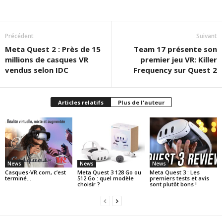
Précédent
Suivant
Meta Quest 2 : Près de 15
Team 17 présente son
millions de casques VR
premier jeu VR: Killer
vendus selon IDC
Frequency sur Quest 2
Articles relatifs
Plus de l'auteur
News
News
News
Casques-VR.com, c’est
Meta Quest 3 128 Go ou
Meta Quest 3 : Les
terminé…
512 Go : quel modèle
premiers tests et avis
choisir ?
sont plutôt bons !