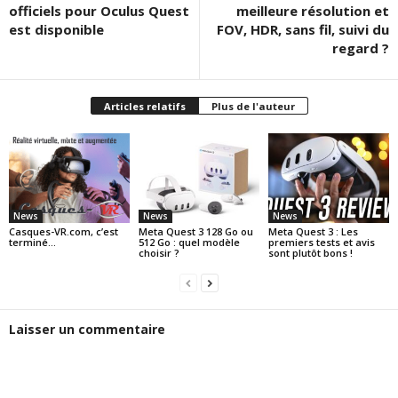
officiels pour Oculus Quest
meilleure résolution et
est disponible
FOV, HDR, sans fil, suivi du
regard ?
Articles relatifs
Plus de l'auteur
News
News
News
Casques-VR.com, c’est
Meta Quest 3 128 Go ou
Meta Quest 3 : Les
terminé…
512 Go : quel modèle
premiers tests et avis
choisir ?
sont plutôt bons !
Laisser un commentaire