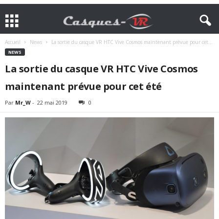
Accueil
News
La sortie du casque VR HTC Vive Cosmos maintenant prévue pour cet...
NEWS
La sortie du casque VR HTC Vive Cosmos
maintenant prévue pour cet été
Par
Mr_W
-
22 mai 2019
0