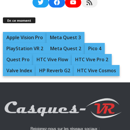
Twitter
Facebook
YouTube
RSS Feed
En ce moment
Apple Vision Pro
Meta Quest 3
PlayStation VR 2
Meta Quest 2
Pico 4
Quest Pro
HTC Vive Flow
HTC Vive Pro 2
Valve Index
HP Reverb G2
HTC Vive Cosmos
Rejoignez-nous sur les réseaux sociaux :