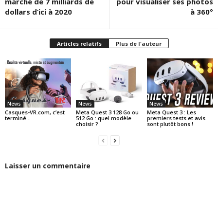
marché de 7 milliards de
pour visualiser ses photos
dollars d’ici à 2020
à 360°
Articles relatifs
Plus de l'auteur
News
News
News
Casques-VR.com, c’est
Meta Quest 3 128 Go ou
Meta Quest 3 : Les
terminé…
512 Go : quel modèle
premiers tests et avis
choisir ?
sont plutôt bons !
Laisser un commentaire