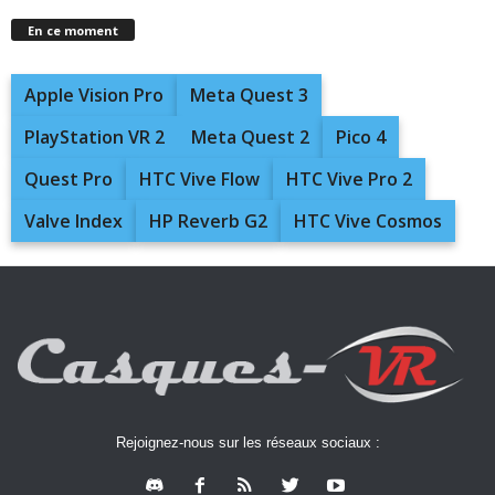
En ce moment
Apple Vision Pro
Meta Quest 3
PlayStation VR 2
Meta Quest 2
Pico 4
Quest Pro
HTC Vive Flow
HTC Vive Pro 2
Valve Index
HP Reverb G2
HTC Vive Cosmos
Rejoignez-nous sur les réseaux sociaux :