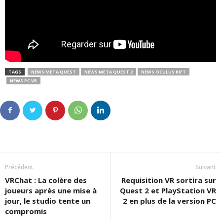
TAGS
NEWS META QUEST
NEWS META QUEST 2
NEWS OCULUS RIFT
NEWS PC VR
Précédent
Suivant
VRChat : La colère des
Requisition VR sortira sur
joueurs après une mise à
Quest 2 et PlayStation VR
jour, le studio tente un
2 en plus de la version PC
compromis