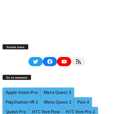
Suivez nous
Twitter
Facebook
YouTube
RSS Feed
En ce moment
Apple Vision Pro
Meta Quest 3
PlayStation VR 2
Meta Quest 2
Pico 4
Quest Pro
HTC Vive Flow
HTC Vive Pro 2