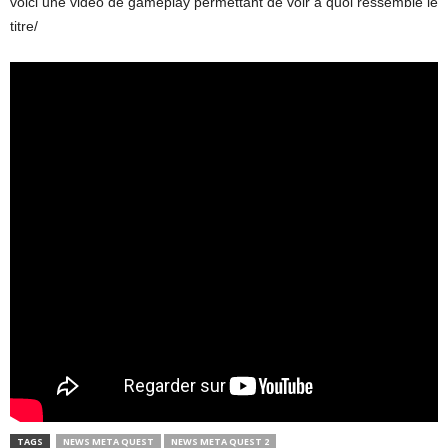
voici une vidéo de gameplay permettant de voir à quoi ressemble le
titre/
TAGS
NEWS META QUEST
NEWS META QUEST 2