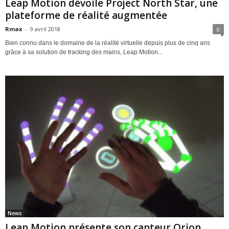
Leap Motion dévoile Project North Star, une
plateforme de réalité augmentée
Rmax
-
9 avril 2018
0
Bien connu dans le domaine de la réalité virtuelle depuis plus de cinq ans
grâce à sa solution de tracking des mains, Leap Motion...
News
Leap Motion présente son capteur Orion