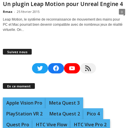
Un plugin Leap Motion pour Unreal Engine 4
Rmax
-
25 février 2015
0
Leap Motion, le système de reconnaissance de mouvement des mains pour
PC et Mac pourrait bien devenir compatible avec de nombreux jeux de réalité
virtuelle. On...
Suivez nous
Twitter
Facebook
YouTube
RSS Feed
En ce moment
Apple Vision Pro
Meta Quest 3
PlayStation VR 2
Meta Quest 2
Pico 4
Quest Pro
HTC Vive Flow
HTC Vive Pro 2