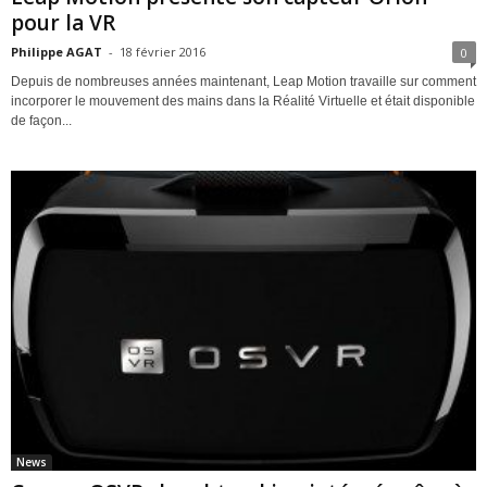
pour la VR
Philippe AGAT
-
18 février 2016
0
Depuis de nombreuses années maintenant, Leap Motion travaille sur comment
incorporer le mouvement des mains dans la Réalité Virtuelle et était disponible
de façon...
News