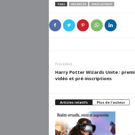
TAGS
ARCADE VR
ZERO LATENCY
Précédent
Harry Potter Wizards Unite : prem
vidéo et pré-inscriptions
Articles relatifs
Plus de l'auteur