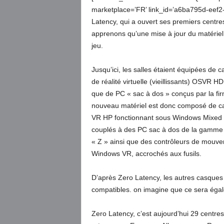
marketplace=’FR’ link_id=’a6ba795d-eef2
Latency, qui a ouvert ses premiers centre
apprenons qu’une mise à jour du matériel 
jeu.
Jusqu’ici, les salles étaient équipées de 
de réalité virtuelle (vieillissants) OSVR HD
que de PC « sac à dos » conçus par la fi
nouveau matériel est donc composé de c
VR HP fonctionnant sous Windows Mixed R
couplés à des PC sac à dos de la gamme
« Z » ainsi que des contrôleurs de mouv
Windows VR, accrochés aux fusils.
D’après Zero Latency, les autres casque
compatibles. on imagine que ce sera éga
Zero Latency, c’est aujourd’hui 29 centr