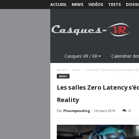
ACCUEIL
NEWS
VIDÉOS
TESTS
DOSSI
C
a
s
q
u
e
s
Casques VR / XR
Calendrier des
-
V
Accueil
News
Les salles Zero Latency s’équipent 
R
NEWS
.
Les salles Zero Latency s
c
o
Reality
m
Par
Ploumpouding
-
14 mars 2019
0