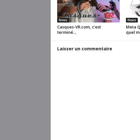
News
News
Casques-VR.com, c’est
Meta Qu
terminé…
quel m
Laisser un commentaire