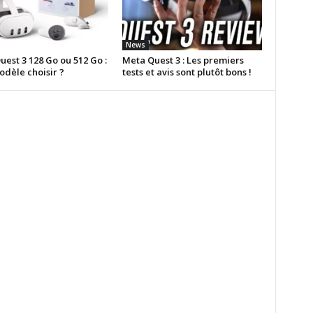
News
est 3 128 Go ou 512 Go :
Meta Quest 3 : Les premiers
odèle choisir ?
tests et avis sont plutôt bons !