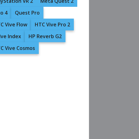
ayStation VR 2
Meta Quest 2
co 4
Quest Pro
C Vive Flow
HTC Vive Pro 2
lve Index
HP Reverb G2
C Vive Cosmos