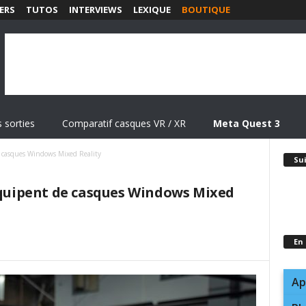
ERS
TUTOS
INTERVIEWS
LEXIQUE
BOUTIQUE
 sorties
Comparatif casques VR / XR
Meta Quest 3
de casques Windows Mixed Reality
Su
’équipent de casques Windows Mixed
En
Ap