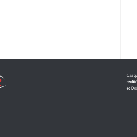
Casqu
réalit
et Do