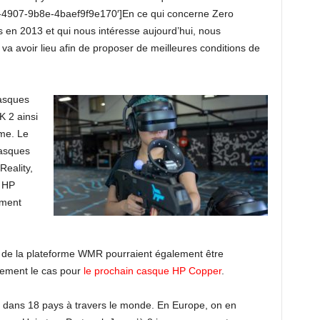
-4907-9b8e-4baef9f9e170′]En ce qui concerne Zero
s en 2013 et qui nous intéresse aujourd’hui, nous
va avoir lieu afin de proposer de meilleures conditions de
casques
K 2 ainsi
rme. Le
asques
eality,
 HP
ement
s de la plateforme WMR pourraient également être
lement le cas pour
le prochain casque HP Copper
.
es dans 18 pays à travers le monde. En Europe, on en