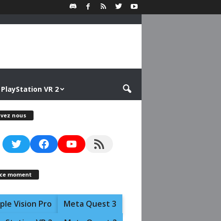
PlayStation VR 2
ivez nous
Twitter
Facebook
YouTube
RSS Feed
 ce moment
ple Vision Pro
Meta Quest 3