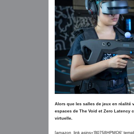
Alors que les salles de jeux en réalité 
espaces de The Void et Zero Latency c
virtuelle.
[amazon_link asins=’B0758HPMQ6′ templa