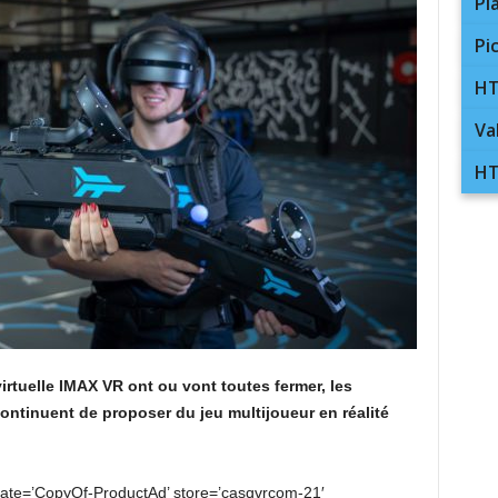
Pl
Pi
HT
Va
HT
virtuelle IMAX VR ont ou vont toutes fermer, les
ontinuent de proposer du jeu multijoueur en réalité
te=’CopyOf-ProductAd’ store=’casqvrcom-21′