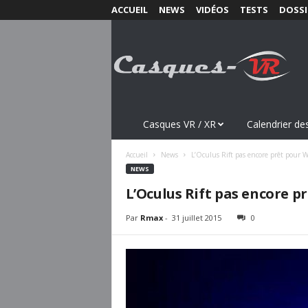
ACCUEIL
NEWS
VIDÉOS
TESTS
DOSSI
C
a
s
q
u
e
s
Casques VR / XR
Calendrier des
-
V
Accueil
News
L’Oculus Rift pas encore prêt pour 
R
NEWS
.
L’Oculus Rift pas encore p
c
o
Par
Rmax
-
31 juillet 2015
0
m