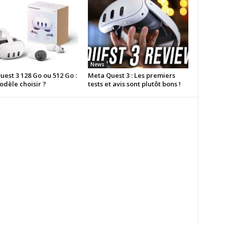
News
est 3 128 Go ou 512 Go :
Meta Quest 3 : Les premiers
odèle choisir ?
tests et avis sont plutôt bons !