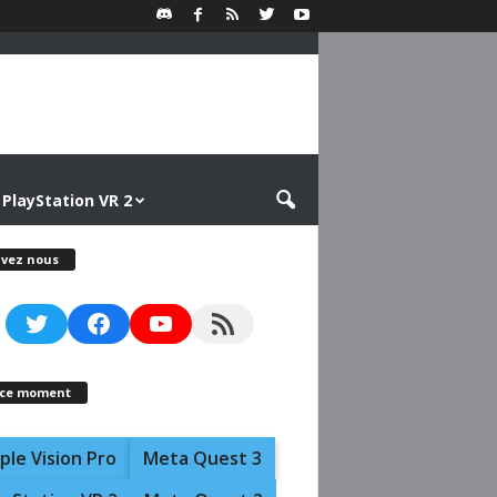
PlayStation VR 2
ivez nous
Twitter
Facebook
YouTube
RSS Feed
 ce moment
ple Vision Pro
Meta Quest 3