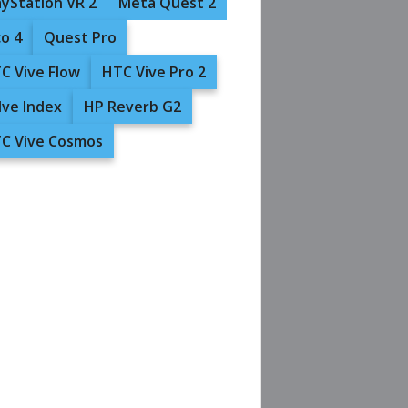
ayStation VR 2
Meta Quest 2
co 4
Quest Pro
C Vive Flow
HTC Vive Pro 2
lve Index
HP Reverb G2
C Vive Cosmos