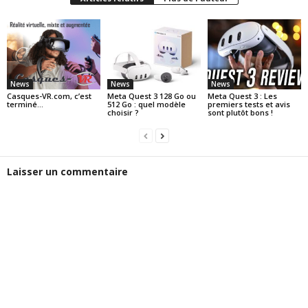
News
News
News
Casques-VR.com, c’est
Meta Quest 3 128 Go ou
Meta Quest 3 : Les
terminé…
512 Go : quel modèle
premiers tests et avis
choisir ?
sont plutôt bons !
Laisser un commentaire