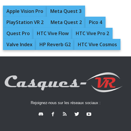
Apple Vision Pro
Meta Quest 3
PlayStation VR 2
Meta Quest 2
Pico 4
Quest Pro
HTC Vive Flow
HTC Vive Pro 2
Valve Index
HP Reverb G2
HTC Vive Cosmos
Rejoignez-nous sur les réseaux sociaux :