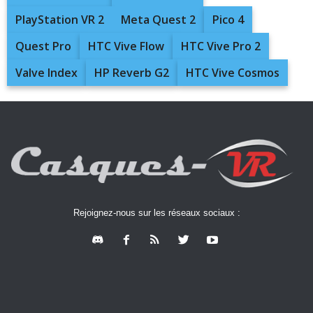
PlayStation VR 2
Meta Quest 2
Pico 4
Quest Pro
HTC Vive Flow
HTC Vive Pro 2
Valve Index
HP Reverb G2
HTC Vive Cosmos
Rejoignez-nous sur les réseaux sociaux :