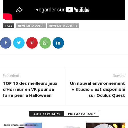
TAGS
NEWS META QUEST
NEWS META QUEST 2
Précédent
Suivant
TOP 10 des meilleurs jeux
Un nouvel environnement
d’Horreur en VR pour se
« Studio » est disponible
faire peur à Halloween
sur Oculus Quest
Articles relatifs
Plus de l'auteur