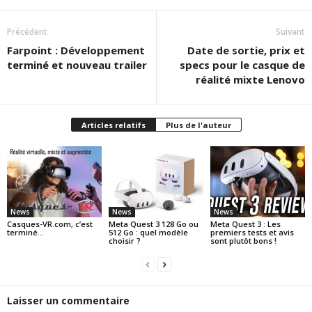
Précédent
Suivant
Farpoint : Développement
Date de sortie, prix et
terminé et nouveau trailer
specs pour le casque de
réalité mixte Lenovo
Articles relatifs
Plus de l'auteur
News
News
News
Casques-VR.com, c’est
Meta Quest 3 128 Go ou
Meta Quest 3 : Les
terminé…
512 Go : quel modèle
premiers tests et avis
choisir ?
sont plutôt bons !
Laisser un commentaire