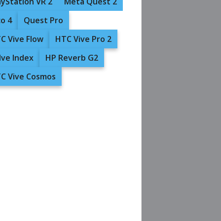
ayStation VR 2
Meta Quest 2
co 4
Quest Pro
C Vive Flow
HTC Vive Pro 2
lve Index
HP Reverb G2
C Vive Cosmos