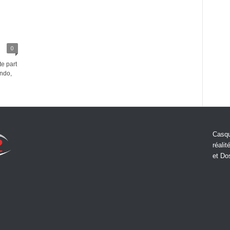
0
e part
ndo,
Casqu
réalit
et Do