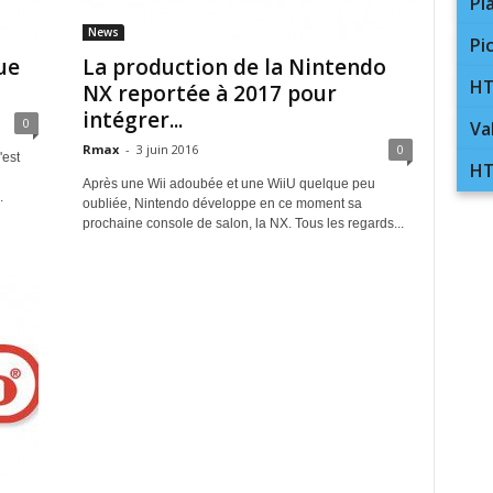
Pl
News
Pi
ue
La production de la Nintendo
HT
NX reportée à 2017 pour
intégrer...
0
Va
Rmax
-
3 juin 2016
0
'est
HT
Après une Wii adoubée et une WiiU quelque peu
.
oubliée, Nintendo développe en ce moment sa
prochaine console de salon, la NX. Tous les regards...