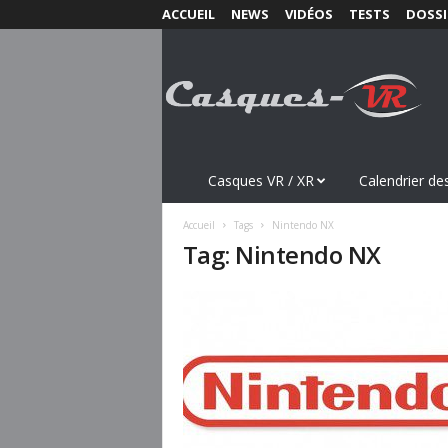
ACCUEIL
NEWS
VIDÉOS
TESTS
DOSSI
C
a
s
q
u
e
s
Casques VR / XR
Calendrier des
-
V
Accueil
Tags
Nintendo NX
R
Tag: Nintendo NX
.
c
o
m