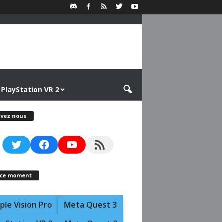
PlayStation VR 2
ivez nous
Twitter
Facebook
YouTube
RSS Feed
 ce moment
ple Vision Pro
Meta Quest 3