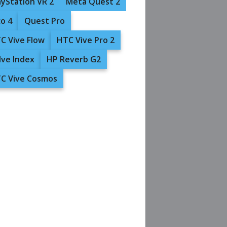
ayStation VR 2
Meta Quest 2
co 4
Quest Pro
C Vive Flow
HTC Vive Pro 2
lve Index
HP Reverb G2
C Vive Cosmos