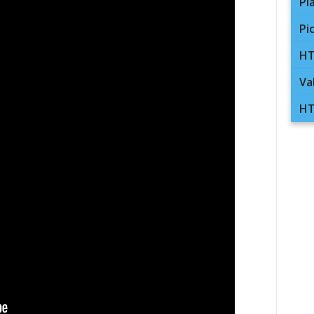
Pl
Pi
HT
Va
HT