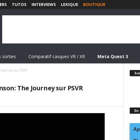
ERS
TUTOS
INTERVIEWS
LEXIQUE
BOUTIQUE
 sorties
Comparatif casques VR / XR
Meta Quest 3
e Journey sur PSVR
Su
nson: The Journey sur PSVR
En
Ap