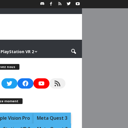
PlayStation VR 2
ivez nous
Twitter
Facebook
YouTube
RSS Feed
 ce moment
ple Vision Pro
Meta Quest 3