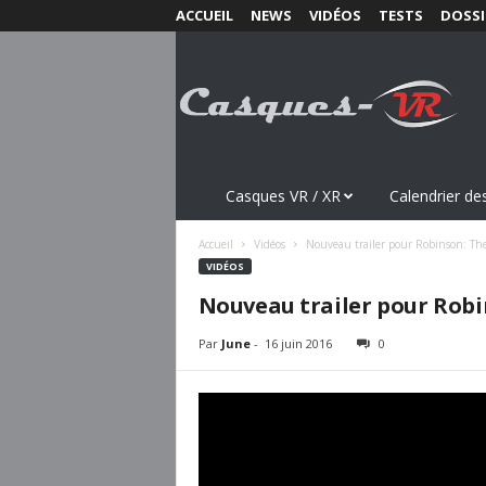
ACCUEIL
NEWS
VIDÉOS
TESTS
DOSSI
C
a
s
q
u
e
s
Casques VR / XR
Calendrier des
-
V
Accueil
Vidéos
Nouveau trailer pour Robinson: Th
R
VIDÉOS
.
Nouveau trailer pour Robi
c
o
Par
June
-
16 juin 2016
0
m