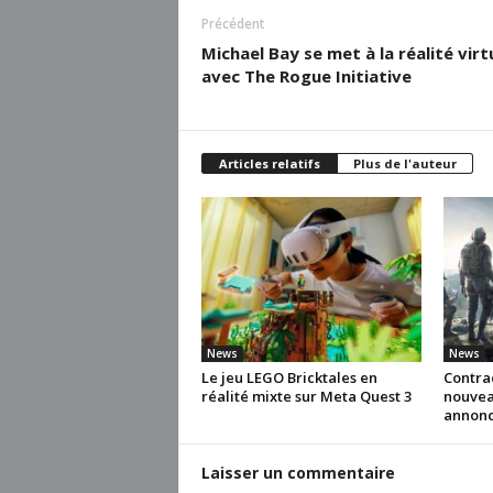
Précédent
Michael Bay se met à la réalité virt
avec The Rogue Initiative
Articles relatifs
Plus de l'auteur
News
News
Le jeu LEGO Bricktales en
Contra
réalité mixte sur Meta Quest 3
nouvea
annonc
Laisser un commentaire