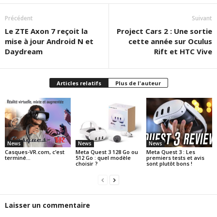
Précédent
Suivant
Le ZTE Axon 7 reçoit la
Project Cars 2 : Une sortie
mise à jour Android N et
cette année sur Oculus
Daydream
Rift et HTC Vive
Articles relatifs
Plus de l'auteur
News
News
News
Casques-VR.com, c’est
Meta Quest 3 128 Go ou
Meta Quest 3 : Les
terminé…
512 Go : quel modèle
premiers tests et avis
choisir ?
sont plutôt bons !
Laisser un commentaire