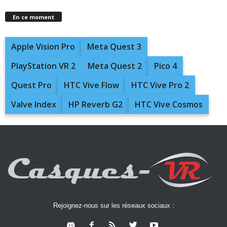
En ce moment
Apple Vision Pro
Meta Quest 3
PlayStation VR 2
Meta Quest 2
Pico 4
Quest Pro
HTC Vive Flow
HTC Vive Pro 2
Valve Index
HP Reverb G2
HTC Vive Cosmos
Rejoignez-nous sur les réseaux sociaux :