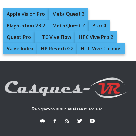
Apple Vision Pro
Meta Quest 3
PlayStation VR 2
Meta Quest 2
Pico 4
Quest Pro
HTC Vive Flow
HTC Vive Pro 2
Valve Index
HP Reverb G2
HTC Vive Cosmos
Rejoignez-nous sur les réseaux sociaux :