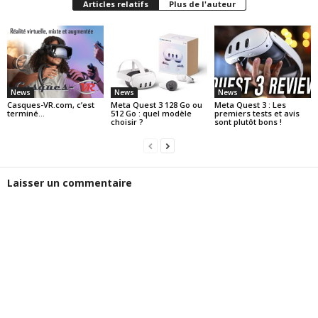
Articles relatifs
Plus de l'auteur
News
News
News
Casques-VR.com, c’est
Meta Quest 3 128 Go ou
Meta Quest 3 : Les
terminé…
512 Go : quel modèle
premiers tests et avis
choisir ?
sont plutôt bons !
Laisser un commentaire