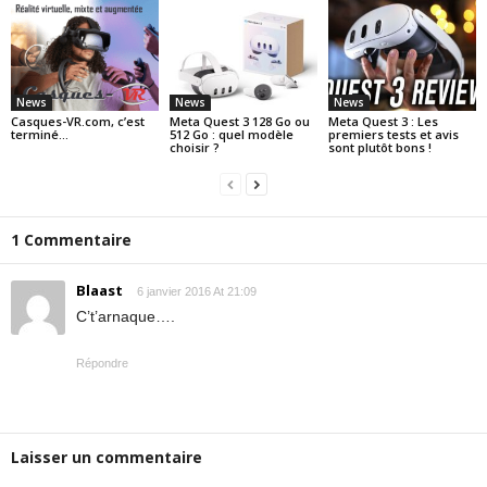
News
News
News
Casques-VR.com, c’est
Meta Quest 3 128 Go ou
Meta Quest 3 : Les
terminé…
512 Go : quel modèle
premiers tests et avis
choisir ?
sont plutôt bons !
1 Commentaire
Blaast
6 janvier 2016 At 21:09
C’t’arnaque….
Répondre
Laisser un commentaire