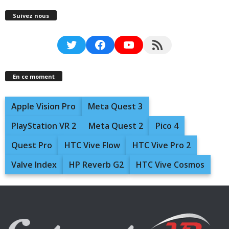
Suivez nous
Twitter
Facebook
YouTube
RSS Feed
En ce moment
Apple Vision Pro
Meta Quest 3
PlayStation VR 2
Meta Quest 2
Pico 4
Quest Pro
HTC Vive Flow
HTC Vive Pro 2
Valve Index
HP Reverb G2
HTC Vive Cosmos