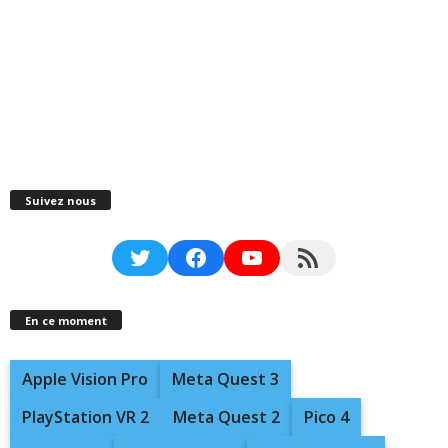
Suivez nous
Twitter
Facebook
YouTube
RSS Feed
En ce moment
Apple Vision Pro
Meta Quest 3
PlayStation VR 2
Meta Quest 2
Pico 4