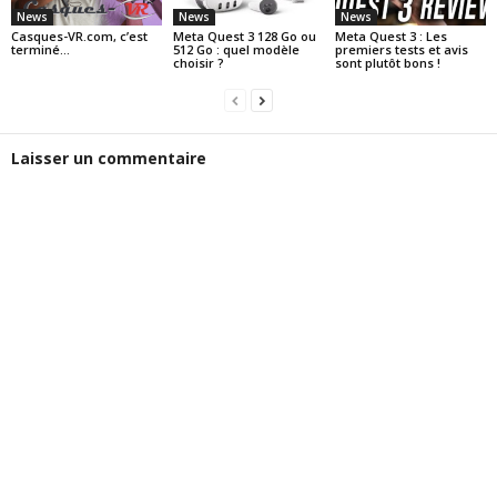
News
News
News
Casques-VR.com, c’est
Meta Quest 3 128 Go ou
Meta Quest 3 : Les
terminé…
512 Go : quel modèle
premiers tests et avis
choisir ?
sont plutôt bons !
Laisser un commentaire