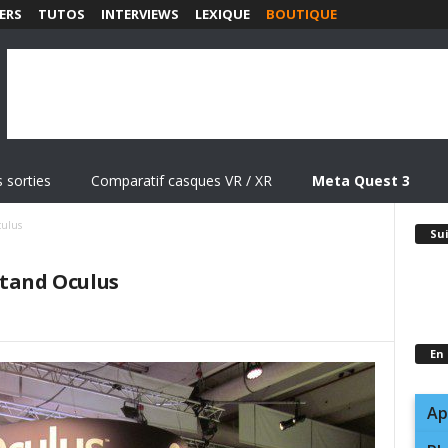
ERS
TUTOS
INTERVIEWS
LEXIQUE
BOUTIQUE
 sorties
Comparatif casques VR / XR
Meta Quest 3
culus
Su
stand Oculus
En
Ap