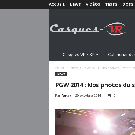
ACCUEIL
NEWS
VIDÉOS
TESTS
DOSSI
C
a
s
q
u
e
s
Casques VR / XR
Calendrier des
-
V
Accueil
News
PGW 2014 : Nos photos du stand O
R
NEWS
.
PGW 2014 : Nos photos du 
c
o
Par
Rmax
-
29 octobre 2014
0
m