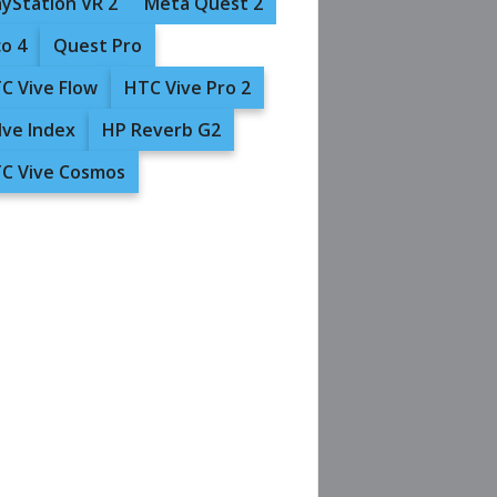
ayStation VR 2
Meta Quest 2
co 4
Quest Pro
C Vive Flow
HTC Vive Pro 2
lve Index
HP Reverb G2
C Vive Cosmos