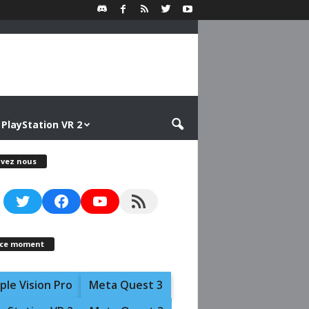
PlayStation VR 2
ivez nous
Twitter
Facebook
YouTube
RSS Feed
 ce moment
ple Vision Pro
Meta Quest 3