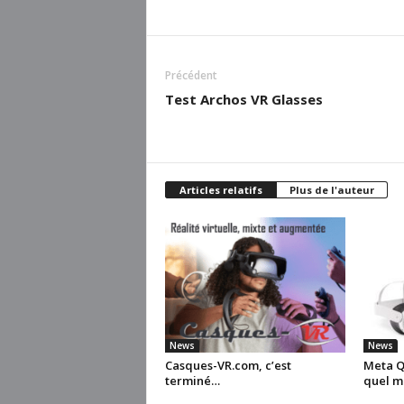
Précédent
Test Archos VR Glasses
Articles relatifs
Plus de l'auteur
News
News
Casques-VR.com, c’est
Meta Qu
terminé…
quel m