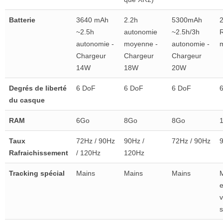
Batterie
3640 mAh
2.2h
5300mAh
~2.5h
autonomie
~2.5h/3h
R
autonomie -
moyenne -
autonomie -
m
Chargeur
Chargeur
Chargeur
14W
18W
20W
Degrés de liberté
6 DoF
6 DoF
6 DoF
du casque
RAM
6Go
8Go
8Go
Taux
72Hz / 90Hz
90Hz /
72Hz / 90Hz
Rafraichissement
/ 120Hz
120Hz
Tracking spécial
Mains
Mains
Mains
M
e
v
s