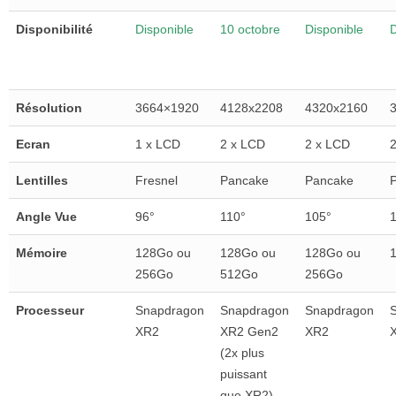
Disponibilité
Disponible
10 octobre
Disponible
D
Résolution
3664×1920
4128x2208
4320x2160
Ecran
1 x LCD
2 x LCD
2 x LCD
Lentilles
Fresnel
Pancake
Pancake
Angle Vue
96°
110°
105°
Mémoire
128Go ou
128Go ou
128Go ou
256Go
512Go
256Go
Processeur
Snapdragon
Snapdragon
Snapdragon
XR2
XR2 Gen2
XR2
(2x plus
puissant
que XR2)