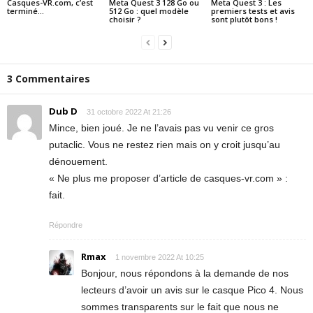
Casques-VR.com, c’est
Meta Quest 3 128 Go ou
Meta Quest 3 : Les
terminé…
512 Go : quel modèle
premiers tests et avis
choisir ?
sont plutôt bons !
3 Commentaires
Dub D
31 octobre 2022 At 21:26
Mince, bien joué. Je ne l’avais pas vu venir ce gros
putaclic. Vous ne restez rien mais on y croit jusqu’au
dénouement.
« Ne plus me proposer d’article de casques-vr.com » :
fait.
Répondre
Rmax
1 novembre 2022 At 10:25
Bonjour, nous répondons à la demande de nos
lecteurs d’avoir un avis sur le casque Pico 4. Nous
sommes transparents sur le fait que nous ne