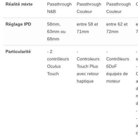
Réalité mixte
Passthrough
Passthrough
Passthrough
O
N&B
Couleur
Couleur
Réglage IPD
58mm,
entre 58 et
entre 62 et
e
63mm ou
71mm
72mm
68mm
Particularité
- 2
-
-
-
contrôleurs
Controleurs
Contrôleurs
Oculus
Touch Plus
6DoF
-
Touch
avec retour
équipés de
C
haptique
moteur
d
d
-
-
a