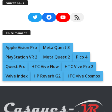
Suivez nous
Twitter
Facebook
YouTube
RSS Feed
En ce moment
Apple Vision Pro
Meta Quest 3
PlayStation VR 2
Meta Quest 2
Pico 4
Quest Pro
HTC Vive Flow
HTC Vive Pro 2
Valve Index
HP Reverb G2
HTC Vive Cosmos