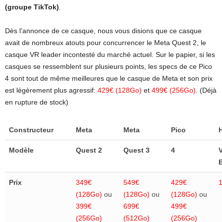
(groupe TikTok)
.
Dès l’annonce de ce casque, nous vous disions que ce casque
avait de nombreux atouts pour concurrencer le Meta Quest 2, le
casque VR leader incontesté du marché actuel. Sur le papier, si les
casques se ressemblent sur plusieurs points, les specs de ce Pico
4 sont tout de même meilleures que le casque de Meta et son prix
est légèrement plus agressif:
429€ (128Go)
et
499€ (256Go)
. (Déjà
en rupture de stock)
Constructeur
Meta
Meta
Pico
Modèle
Quest 2
Quest 3
4
E
Prix
349€
549€
429€
(128Go)
ou
(128Go)
ou
(128Go)
ou
399€
699€
499€
(256Go)
(512Go)
(256Go)