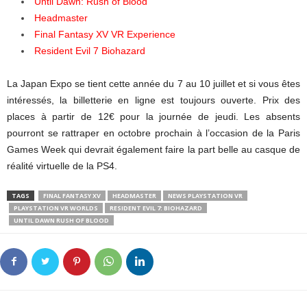
Until Dawn: Rush of Blood
Headmaster
Final Fantasy XV VR Experience
Resident Evil 7 Biohazard
La Japan Expo se tient cette année du 7 au 10 juillet et si vous êtes
intéressés, la billetterie en ligne est toujours ouverte. Prix des
places à partir de 12€ pour la journée de jeudi. Les absents
pourront se rattraper en octobre prochain à l’occasion de la Paris
Games Week qui devrait également faire la part belle au casque de
réalité virtuelle de la PS4.
TAGS
FINAL FANTASY XV
HEADMASTER
NEWS PLAYSTATION VR
PLAYSTATION VR WORLDS
RESIDENT EVIL 7: BIOHAZARD
UNTIL DAWN RUSH OF BLOOD