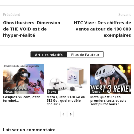
Précédent
Suivant
Ghostbusters: Dimension
HTC Vive : Des chiffres de
de THE VOID est de
vente autour de 100 000
l’hyper-réalité
exemplaires
Articles relatifs
Plus de l'auteur
News
News
News
Casques-VR.com, c’est
Meta Quest 3 128 Go ou
Meta Quest 3 : Les
terminé…
512 Go : quel modèle
premiers tests et avis
choisir ?
sont plutôt bons !
Laisser un commentaire