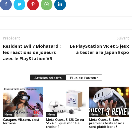
Précédent
Suivant
Resident Evil 7 Biohazard :
Le PlayStation VR et 5 jeux
les réactions de joueurs
à tester à la Japan Expo
avec le PlayStation VR
Articles relatifs
Plus de l'auteur
News
News
News
Casques-VR.com, c’est
Meta Quest 3 128 Go ou
Meta Quest 3 : Les
terminé…
512 Go : quel modèle
premiers tests et avis
choisir ?
sont plutôt bons !