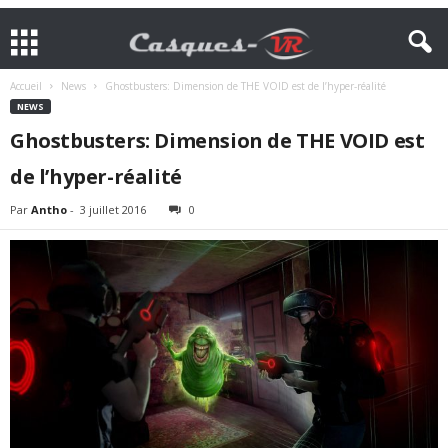
Accueil
News
Ghostbusters: Dimension de THE VOID est de l’hyper-réalité
NEWS
Ghostbusters: Dimension de THE VOID est
de l’hyper-réalité
Par
Antho
-
3 juillet 2016
0