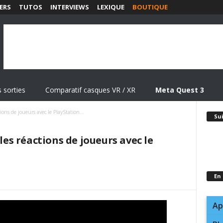
ERS
TUTOS
INTERVIEWS
LEXIQUE
BOUTIQUE
 sorties
Comparatif casques VR / XR
Meta Quest 3
ions de joueurs avec le PlayStation...
Su
 les réactions de joueurs avec le
En
Ap