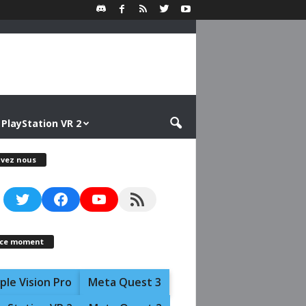
PlayStation VR 2
ivez nous
Twitter
Facebook
YouTube
RSS Feed
 ce moment
ple Vision Pro
Meta Quest 3