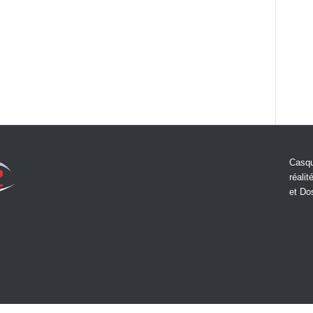
Casqu
réalit
et Do