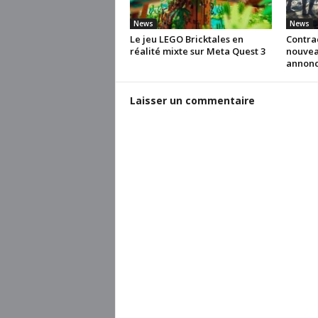
News
News
Le jeu LEGO Bricktales en
Contra
réalité mixte sur Meta Quest 3
nouvea
annonc
Laisser un commentaire