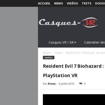
ACCUEIL
NEWS
VIDÉOS
TESTS
DOSSI
C
a
s
q
u
e
s
Casques VR / XR
Calendrier des
-
V
Accueil
Vidéos
Resident Evil 7 Biohazard : les réact
R
VIDÉOS
.
Resident Evil 7 Biohazard :
c
o
PlayStation VR
m
Par
Rmax
-
3 juillet 2016
0