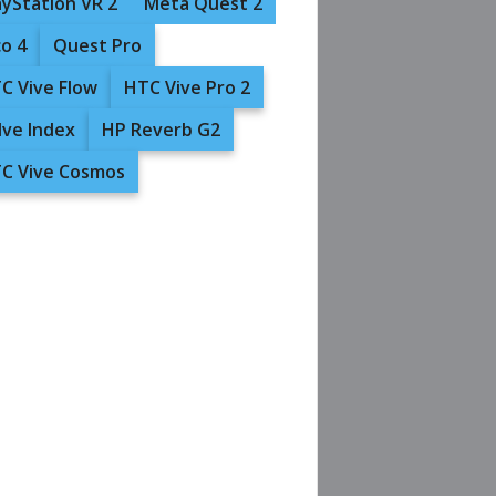
ayStation VR 2
Meta Quest 2
co 4
Quest Pro
C Vive Flow
HTC Vive Pro 2
lve Index
HP Reverb G2
C Vive Cosmos