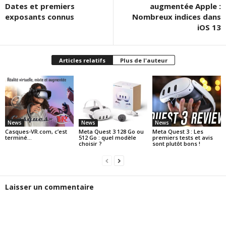
Dates et premiers
augmentée Apple :
exposants connus
Nombreux indices dans
iOS 13
Articles relatifs
Plus de l'auteur
News
News
News
Casques-VR.com, c’est
Meta Quest 3 128 Go ou
Meta Quest 3 : Les
terminé…
512 Go : quel modèle
premiers tests et avis
choisir ?
sont plutôt bons !
Laisser un commentaire