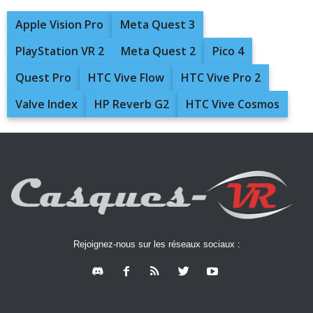
Apple Vision Pro
Meta Quest 3
PlayStation VR 2
Meta Quest 2
Pico 4
Quest Pro
HTC Vive Flow
HTC Vive Pro 2
Valve Index
HP Reverb G2
HTC Vive Cosmos
Rejoignez-nous sur les réseaux sociaux :