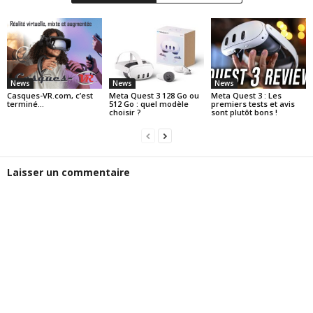
News
News
News
Casques-VR.com, c’est
Meta Quest 3 128 Go ou
Meta Quest 3 : Les
terminé…
512 Go : quel modèle
premiers tests et avis
choisir ?
sont plutôt bons !
Laisser un commentaire