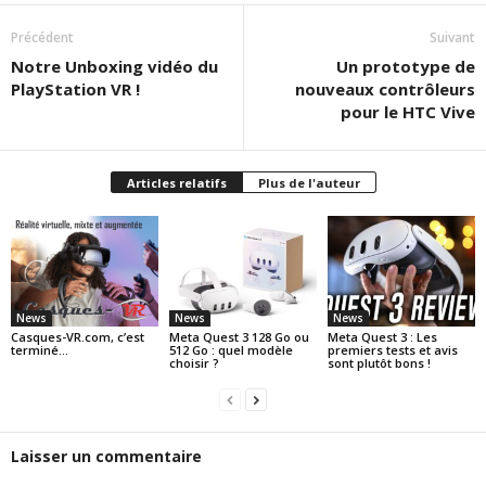
Précédent
Suivant
Notre Unboxing vidéo du
Un prototype de
PlayStation VR !
nouveaux contrôleurs
pour le HTC Vive
Articles relatifs
Plus de l'auteur
News
News
News
Casques-VR.com, c’est
Meta Quest 3 128 Go ou
Meta Quest 3 : Les
terminé…
512 Go : quel modèle
premiers tests et avis
choisir ?
sont plutôt bons !
Laisser un commentaire