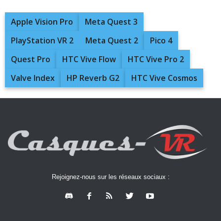
Apple Vision Pro
Meta Quest 3
PlayStation VR 2
Meta Quest 2
Pico 4
Quest Pro
HTC Vive Flow
HTC Vive Pro 2
Valve Index
HP Reverb G2
HTC Vive Cosmos
Rejoignez-nous sur les réseaux sociaux :