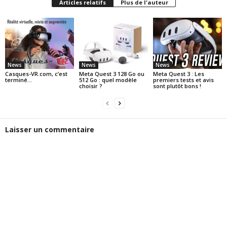
Articles relatifs
Plus de l'auteur
News
News
News
Casques-VR.com, c’est
Meta Quest 3 128 Go ou
Meta Quest 3 : Les
terminé…
512 Go : quel modèle
premiers tests et avis
choisir ?
sont plutôt bons !
Laisser un commentaire