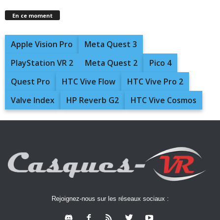
En ce moment
Apple Vision Pro
Meta Quest 3
PlayStation VR 2
Meta Quest 2
Pico 4
Quest Pro
HTC Vive Flow
HTC Vive Pro 2
Valve Index
HP Reverb G2
HTC Vive Cosmos
Rejoignez-nous sur les réseaux sociaux :