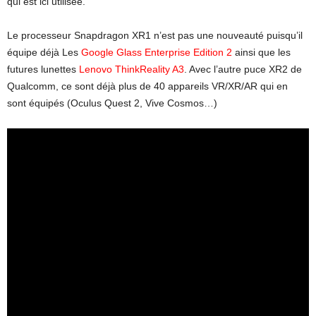
qui est ici utilisée.
Le processeur Snapdragon XR1 n’est pas une nouveauté puisqu’il
équipe déjà Les
Google Glass Enterprise Edition 2
ainsi que les
futures lunettes
Lenovo ThinkReality A3
. Avec l’autre puce XR2 de
Qualcomm, ce sont déjà plus de 40 appareils VR/XR/AR qui en
sont équipés (Oculus Quest 2, Vive Cosmos…)