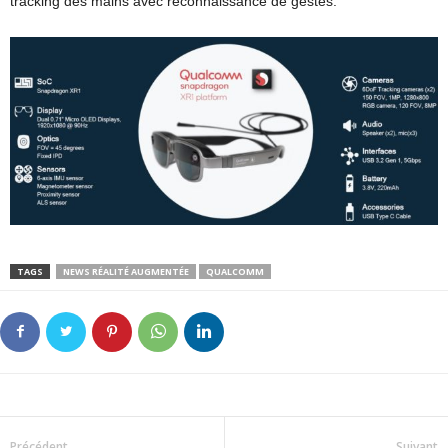
tracking des mains avec reconnaissance de gestes.
TAGS
NEWS RÉALITÉ AUGMENTÉE
QUALCOMM
Précédent
Suivant