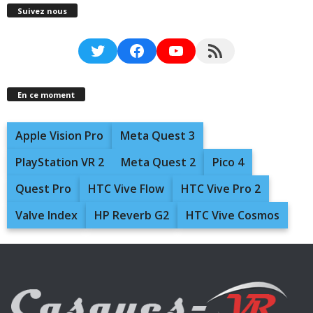
Suivez nous
Twitter
Facebook
YouTube
RSS Feed
En ce moment
Apple Vision Pro
Meta Quest 3
PlayStation VR 2
Meta Quest 2
Pico 4
Quest Pro
HTC Vive Flow
HTC Vive Pro 2
Valve Index
HP Reverb G2
HTC Vive Cosmos