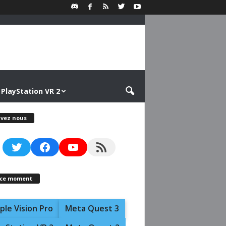
PlayStation VR 2
ivez nous
Twitter
Facebook
YouTube
RSS Feed
 ce moment
ple Vision Pro
Meta Quest 3