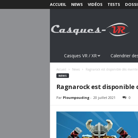
ACCUEIL
NEWS
VIDÉOS
TESTS
DOSSI
C
a
s
q
u
e
s
Casques VR / XR
Calendrier des
-
V
Accueil
News
Ragnarock est disponible dès maint
R
NEWS
.
Ragnarock est disponible 
c
o
Par
Ploumpouding
-
20 juillet 2021
0
m