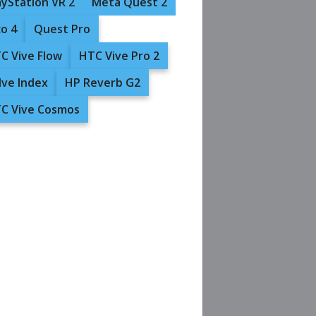
ayStation VR 2
Meta Quest 2
co 4
Quest Pro
C Vive Flow
HTC Vive Pro 2
lve Index
HP Reverb G2
C Vive Cosmos