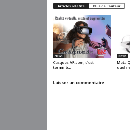
Articles relatifs
Plus de l'auteur
News
News
Casques-VR.com, c’est
Meta Qu
terminé…
quel m
Laisser un commentaire