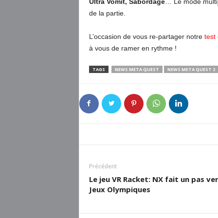
Ultra Vomit, Sabordage
… Le mode multij
de la partie.
L’occasion de vous re-partager notre
test
à vous de ramer en rythme !
TAGS
NEWS META QUEST
NEWS META QUEST 2
Précédent
Le jeu VR Racket: NX fait un pas ver
Jeux Olympiques