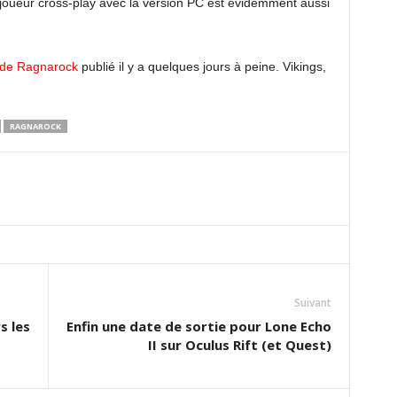
oueur cross-play avec la version PC est évidemment aussi
 de Ragnarock
publié il y a quelques jours à peine. Vikings,
RAGNAROCK
Suivant
s les
Enfin une date de sortie pour Lone Echo
II sur Oculus Rift (et Quest)