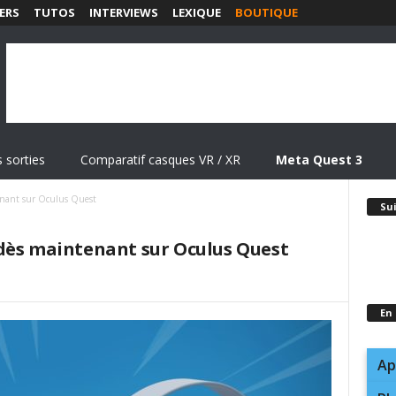
ERS
TUTOS
INTERVIEWS
LEXIQUE
BOUTIQUE
 sorties
Comparatif casques VR / XR
Meta Quest 3
enant sur Oculus Quest
Su
dès maintenant sur Oculus Quest
En
Ap