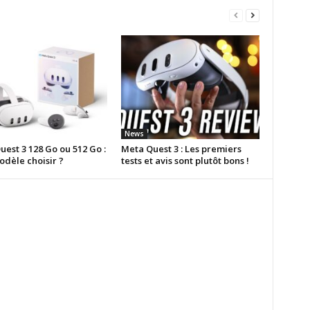
News
est 3 128 Go ou 512 Go :
Meta Quest 3 : Les premiers
odèle choisir ?
tests et avis sont plutôt bons !