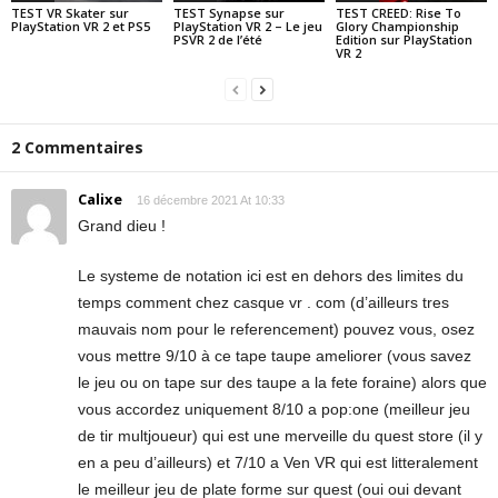
TEST VR Skater sur
TEST Synapse sur
TEST CREED: Rise To
PlayStation VR 2 et PS5
PlayStation VR 2 – Le jeu
Glory Championship
PSVR 2 de l’été
Edition sur PlayStation
VR 2
2 Commentaires
Calixe
16 décembre 2021 At 10:33
Grand dieu !
Le systeme de notation ici est en dehors des limites du
temps comment chez casque vr . com (d’ailleurs tres
mauvais nom pour le referencement) pouvez vous, osez
vous mettre 9/10 à ce tape taupe ameliorer (vous savez
le jeu ou on tape sur des taupe a la fete foraine) alors que
vous accordez uniquement 8/10 a pop:one (meilleur jeu
de tir multjoueur) qui est une merveille du quest store (il y
en a peu d’ailleurs) et 7/10 a Ven VR qui est litteralement
le meilleur jeu de plate forme sur quest (oui oui devant