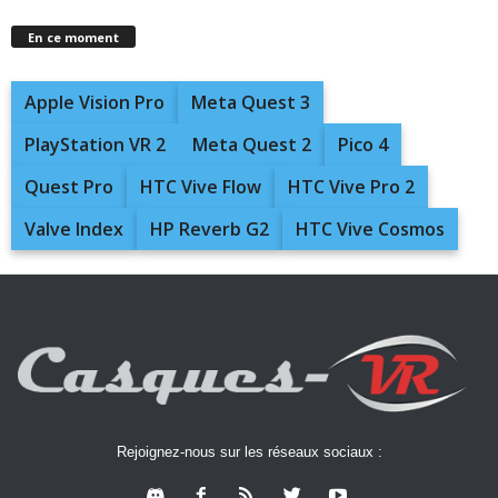
En ce moment
Apple Vision Pro
Meta Quest 3
PlayStation VR 2
Meta Quest 2
Pico 4
Quest Pro
HTC Vive Flow
HTC Vive Pro 2
Valve Index
HP Reverb G2
HTC Vive Cosmos
Rejoignez-nous sur les réseaux sociaux :