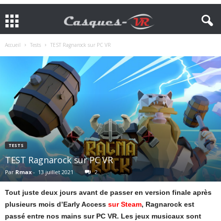
Accueil
Tests
TEST Ragnarock sur PC VR
TESTS
TEST Ragnarock sur PC VR
Par
Rmax
-
13 juillet 2021
2
Tout juste deux jours avant de passer en version finale après
plusieurs mois d’Early Access
sur Steam
, Ragnarock est
passé entre nos mains sur PC VR. Les jeux musicaux sont