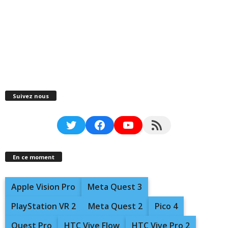
Suivez nous
Twitter
Facebook
YouTube
RSS Feed
En ce moment
Apple Vision Pro
Meta Quest 3
PlayStation VR 2
Meta Quest 2
Pico 4
Quest Pro
HTC Vive Flow
HTC Vive Pro 2