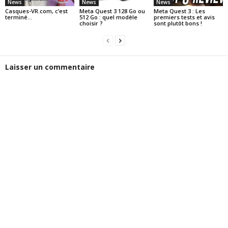
News
News
News
Casques-VR.com, c’est
Meta Quest 3 128 Go ou
Meta Quest 3 : Les
terminé…
512 Go : quel modèle
premiers tests et avis
choisir ?
sont plutôt bons !
Laisser un commentaire