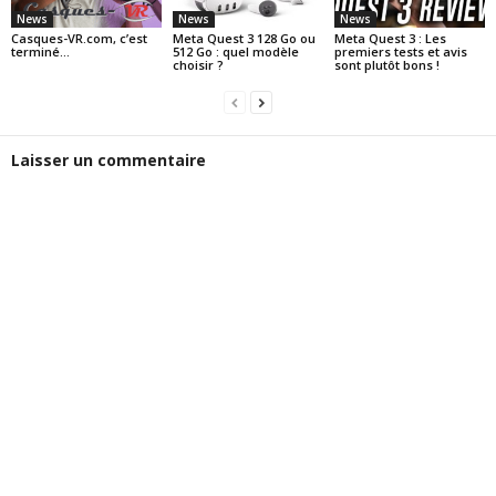
News
News
News
Casques-VR.com, c’est
Meta Quest 3 128 Go ou
Meta Quest 3 : Les
terminé…
512 Go : quel modèle
premiers tests et avis
choisir ?
sont plutôt bons !
Laisser un commentaire