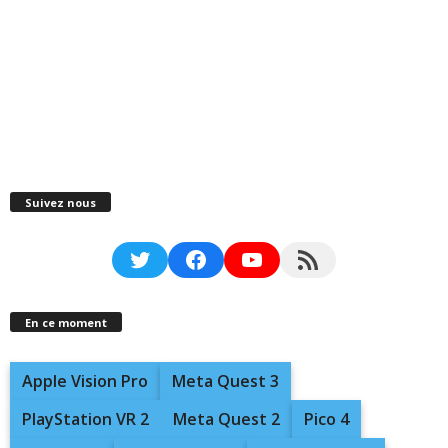
Suivez nous
Twitter
Facebook
YouTube
RSS Feed
En ce moment
Apple Vision Pro
Meta Quest 3
PlayStation VR 2
Meta Quest 2
Pico 4