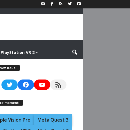
PlayStation VR 2
ivez nous
Twitter
Facebook
YouTube
RSS Feed
 ce moment
ple Vision Pro
Meta Quest 3