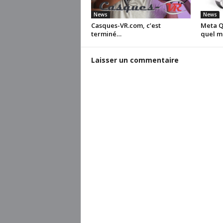
News
News
Casques-VR.com, c’est
Meta Qu
terminé…
quel m
Laisser un commentaire