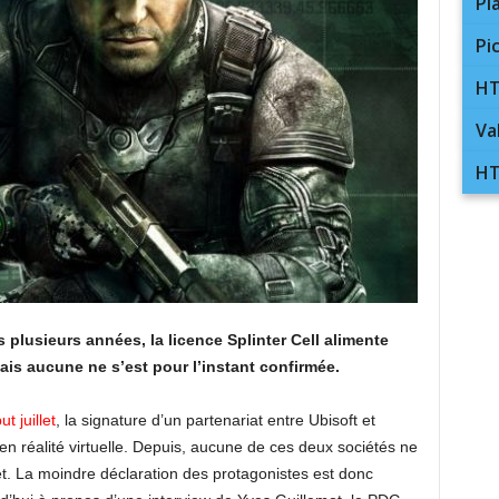
Pl
Pi
HT
Va
HT
plusieurs années, la licence Splinter Cell alimente
is aucune ne s’est pour l’instant confirmée.
t juillet
, la signature d’un partenariat entre Ubisoft et
 réalité virtuelle. Depuis, aucune de ces deux sociétés ne
ujet. La moindre déclaration des protagonistes est donc