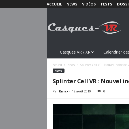
ACCUEIL
NEWS
VIDÉOS
TESTS
DOSSI
C
a
s
q
u
e
s
Casques VR / XR
Calendrier des
-
V
Accueil
News
Splinter Cell VR : Nouvel indice de l
R
NEWS
.
Splinter Cell VR : Nouvel i
c
o
Par
Rmax
-
12 août 2019
0
m