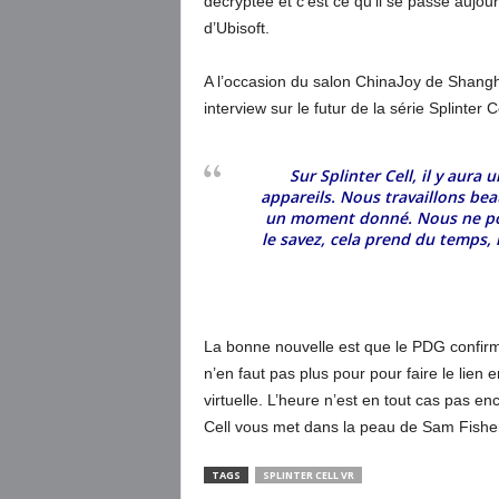
décryptée et c’est ce qu’il se passe aujou
d’Ubisoft.
A l’occasion du salon ChinaJoy de Shangha
interview sur le futur de la série Splinter C
Sur Splinter Cell, il y aura
appareils. Nous travaillons be
un moment donné. Nous ne po
le savez, cela prend du temps
La bonne nouvelle est que le PDG confir
n’en faut pas plus pour pour faire le lien e
virtuelle. L’heure n’est en tout cas pas e
Cell vous met dans la peau de Sam Fisher, u
TAGS
SPLINTER CELL VR