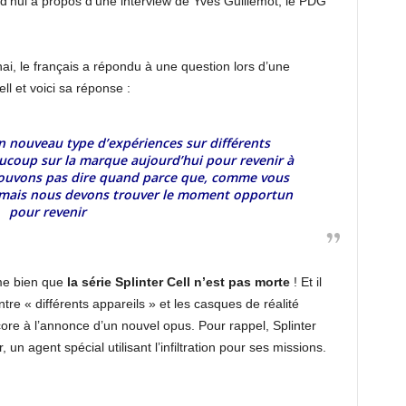
rd’hui à propos d’une interview de Yves Guillemot, le PDG
i, le français a répondu à une question lors d’une
ell et voici sa réponse :
 un nouveau type d’expériences sur différents
aucoup sur la marque aujourd’hui pour revenir à
uvons pas dire quand parce que, comme vous
, mais nous devons trouver le moment opportun
pour revenir
me bien que
la série
Splinter Cell n’est pas morte
! Et il
ntre « différents appareils » et les casques de réalité
ncore à l’annonce d’un nouvel opus. Pour rappel, Splinter
n agent spécial utilisant l’infiltration pour ses missions.