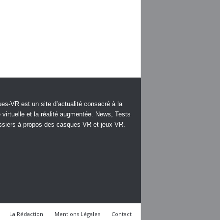
es-VR est un site d’actualité consacré à la
é virtuelle et la réalité augmentée. News, Tests
ssiers à propos des casques VR et jeux VR.
La Rédaction
Mentions Légales
Contact