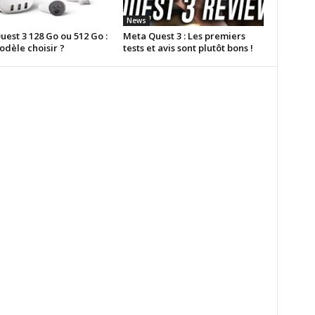
News
est 3 128 Go ou 512 Go :
Meta Quest 3 : Les premiers
odèle choisir ?
tests et avis sont plutôt bons !