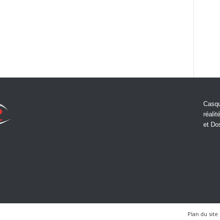
Casqu
réalit
et Do
Plan du site