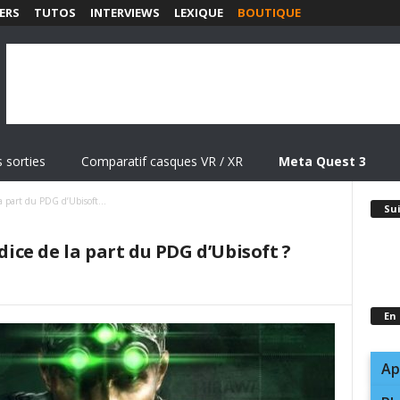
ERS
TUTOS
INTERVIEWS
LEXIQUE
BOUTIQUE
 sorties
Comparatif casques VR / XR
Meta Quest 3
a part du PDG d’Ubisoft...
Su
ndice de la part du PDG d’Ubisoft ?
En
Ap