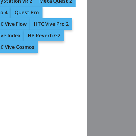
ayStation VR 2
Meta Quest 2
co 4
Quest Pro
C Vive Flow
HTC Vive Pro 2
lve Index
HP Reverb G2
C Vive Cosmos