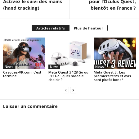
Activez le suivi des mains
pour l’Oculus Quest,
(hand tracking)
bientôt en France ?
Articles relatifs
Plus de l'auteur
News
News
News
Casques-VR.com, c’est
Meta Quest 3 128 Go ou
Meta Quest 3 : Les
terminé…
512 Go : quel modèle
premiers tests et avis
choisir ?
sont plutôt bons !
Laisser un commentaire