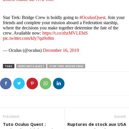
Star Trek: Bridge Crew is boldly going to
#OculusQuest
. Join your
friends and complete your mission aboard a Federation starship,
where the decisions you make together determine the fate of the
crew. Available now:
https://t.co/zhzMVLEhiS
pic.twitter.com/kIy7qa9o8m
— Oculus (@oculus)
December 16, 2019
TAGS
NEWS META QUEST
STAR TREK: BRIDGE CREW
Précédent
Suivant
Tuto Oculus Quest :
Ruptures de stock aux USA