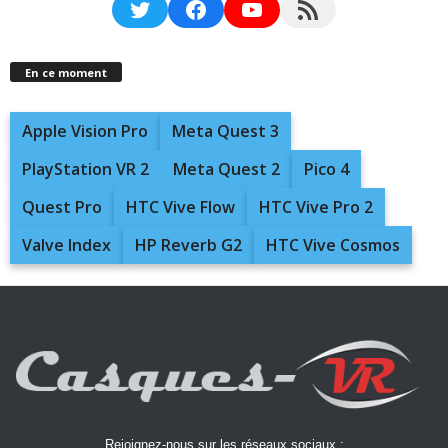
Twitter
Facebook
YouTube
RSS Feed
En ce moment
Apple Vision Pro
Meta Quest 3
PlayStation VR 2
Meta Quest 2
Pico 4
Quest Pro
HTC Vive Flow
HTC Vive Pro 2
Valve Index
HP Reverb G2
HTC Vive Cosmos
Rejoignez-nous sur les réseaux sociaux :