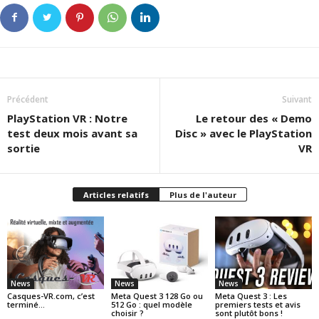
Précédent
Suivant
PlayStation VR : Notre
Le retour des « Demo
test deux mois avant sa
Disc » avec le PlayStation
sortie
VR
Articles relatifs
Plus de l'auteur
News
News
News
Casques-VR.com, c’est
Meta Quest 3 128 Go ou
Meta Quest 3 : Les
terminé…
512 Go : quel modèle
premiers tests et avis
choisir ?
sont plutôt bons !