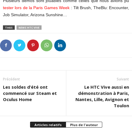
Plusieurs démos sont jouables comme celles que nous avions pu
tester lors de la Paris Games Week
: Tilt Brush, TheBlu: Encounter,
Job Simulator, Arizona Sunshine…
TAGS
NEWS HTC VIVE
Précédent
Suivant
Les soldes d’été ont
Le HTC Vive aussi en
commencé sur Steam et
démonstration à Paris,
Oculus Home
Nantes, Lille, Avignon et
Toulon
Articles relatifs
Plus de l'auteur