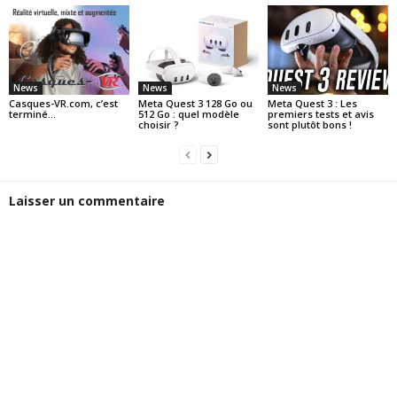
News
News
News
Casques-VR.com, c’est
Meta Quest 3 128 Go ou
Meta Quest 3 : Les
terminé…
512 Go : quel modèle
premiers tests et avis
choisir ?
sont plutôt bons !
Laisser un commentaire