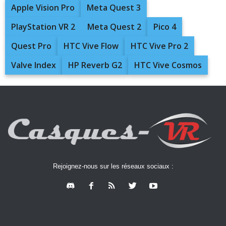
Apple Vision Pro
Meta Quest 3
PlayStation VR 2
Meta Quest 2
Pico 4
Quest Pro
HTC Vive Flow
HTC Vive Pro 2
Valve Index
HP Reverb G2
HTC Vive Cosmos
Rejoignez-nous sur les réseaux sociaux :