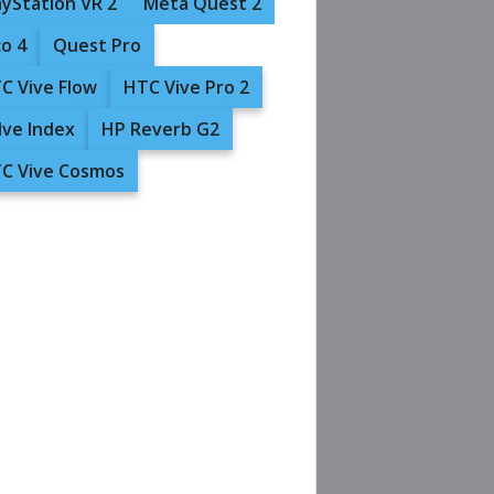
ayStation VR 2
Meta Quest 2
co 4
Quest Pro
C Vive Flow
HTC Vive Pro 2
lve Index
HP Reverb G2
C Vive Cosmos