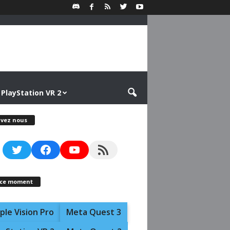
PlayStation VR 2
ivez nous
Twitter
Facebook
YouTube
RSS Feed
 ce moment
ple Vision Pro
Meta Quest 3