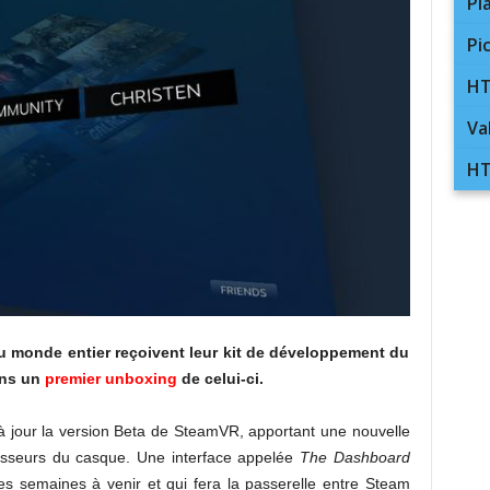
Pl
Pi
HT
Va
HT
u monde entier reçoivent leur kit de développement du
ans un
premier unboxing
de celui-ci.
à jour la version Beta de SteamVR, apportant une nouvelle
ssesseurs du casque. Une interface appelée
The Dashboard
s semaines à venir et qui fera la passerelle entre Steam