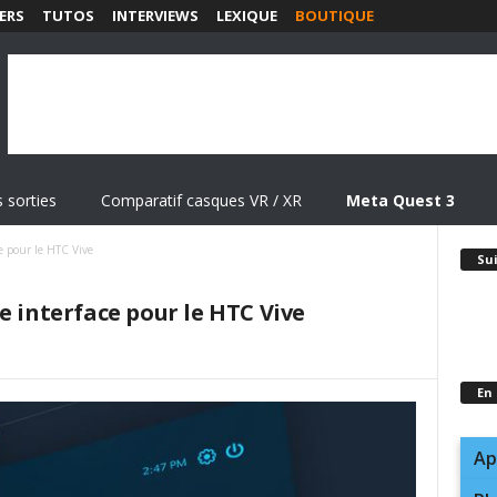
ERS
TUTOS
INTERVIEWS
LEXIQUE
BOUTIQUE
 sorties
Comparatif casques VR / XR
Meta Quest 3
e pour le HTC Vive
Su
e interface pour le HTC Vive
En
Ap