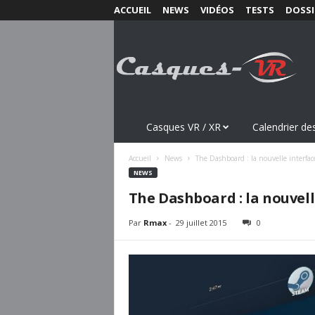
ACCUEIL
NEWS
VIDÉOS
TESTS
DOSSI
C
a
s
q
u
e
s
Casques VR / XR
Calendrier des
-
V
Accueil
News
The Dashboard : la nouvelle interfac
R
NEWS
.
The Dashboard : la nouvell
c
o
Par
Rmax
-
29 juillet 2015
0
m