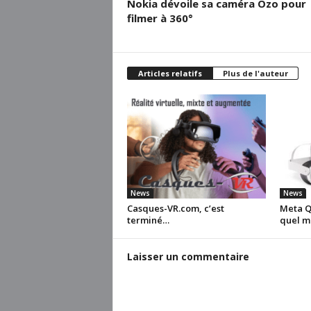
Nokia dévoile sa caméra Ozo pour
filmer à 360°
Articles relatifs
Plus de l'auteur
News
News
Casques-VR.com, c’est
Meta Qu
terminé…
quel m
Laisser un commentaire