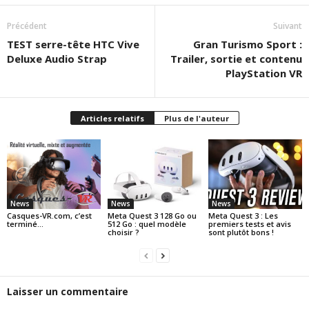
Précédent
Suivant
TEST serre-tête HTC Vive
Gran Turismo Sport :
Deluxe Audio Strap
Trailer, sortie et contenu
PlayStation VR
Articles relatifs
Plus de l'auteur
News
News
News
Casques-VR.com, c’est
Meta Quest 3 128 Go ou
Meta Quest 3 : Les
terminé…
512 Go : quel modèle
premiers tests et avis
choisir ?
sont plutôt bons !
Laisser un commentaire