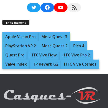
Twitter
Facebook
YouTube
RSS Feed
En ce moment
Apple Vision Pro
Meta Quest 3
PlayStation VR 2
Meta Quest 2
Pico 4
Quest Pro
HTC Vive Flow
HTC Vive Pro 2
Valve Index
HP Reverb G2
HTC Vive Cosmos