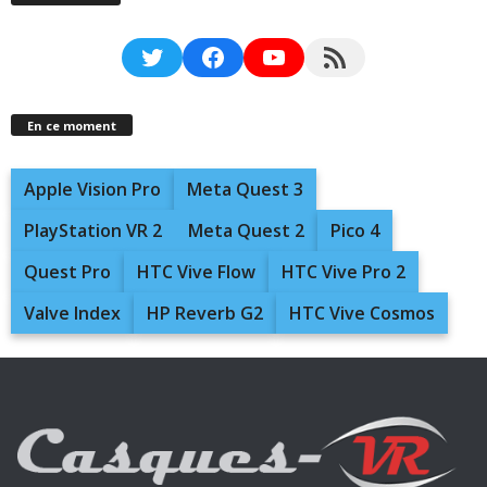
Twitter
Facebook
YouTube
RSS Feed
En ce moment
Apple Vision Pro
Meta Quest 3
PlayStation VR 2
Meta Quest 2
Pico 4
Quest Pro
HTC Vive Flow
HTC Vive Pro 2
Valve Index
HP Reverb G2
HTC Vive Cosmos