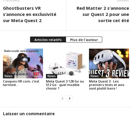
Précédent
Suivant
Ghostbusters VR
Red Matter 2 s’annonce
s’annonce en exclusivité
sur Quest 2 pour une
sur Meta Quest 2
sortie cet été
Articles relatifs
Plus de l'auteur
News
News
News
Casques-VR.com, c’est
Meta Quest 3 128 Go ou
Meta Quest 3 : Les
terminé…
512 Go : quel modèle
premiers tests et avis
choisir ?
sont plutôt bons !
Laisser un commentaire