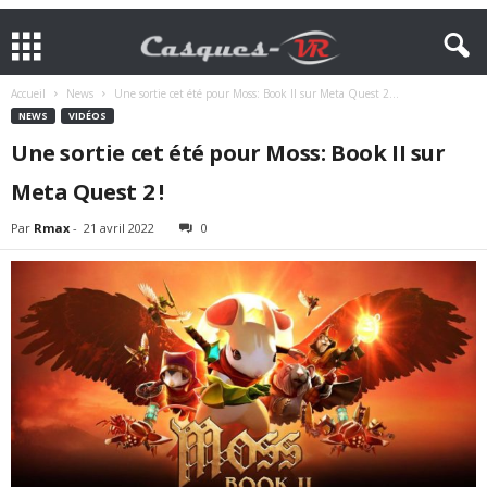
Accueil
News
Une sortie cet été pour Moss: Book II sur Meta Quest 2...
NEWS
VIDÉOS
Une sortie cet été pour Moss: Book II sur
Meta Quest 2 !
Par
Rmax
-
21 avril 2022
0