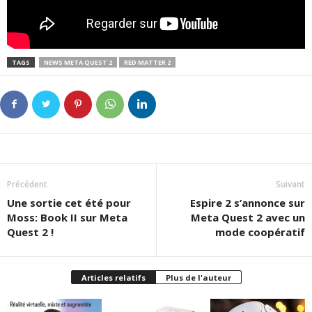
TAGS
NEWS META QUEST 2
RED MATTER 2
Précédent
Suivant
Une sortie cet été pour
Espire 2 s’annonce sur
Moss: Book II sur Meta
Meta Quest 2 avec un
Quest 2 !
mode coopératif
Articles relatifs
Plus de l'auteur