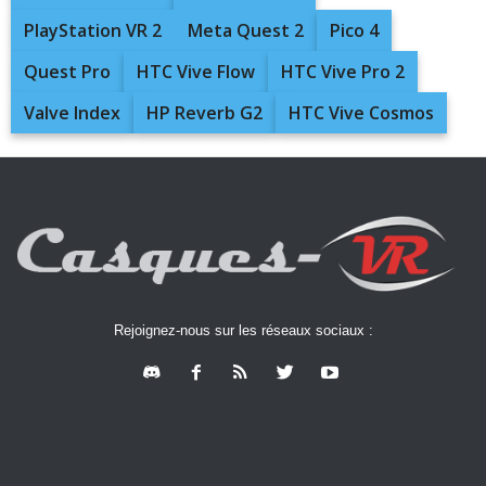
PlayStation VR 2
Meta Quest 2
Pico 4
Quest Pro
HTC Vive Flow
HTC Vive Pro 2
Valve Index
HP Reverb G2
HTC Vive Cosmos
Rejoignez-nous sur les réseaux sociaux :