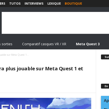
ERS
TUTOS
INTERVIEWS
LEXIQUE
BOUTIQUE
 sorties
Comparatif casques VR / XR
Meta Quest 3
ouable sur Meta Quest 1...
Su
ra plus jouable sur Meta Quest 1 et
En
Ap