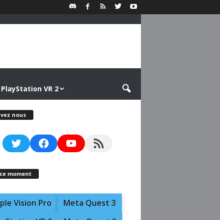
PlayStation VR 2
ivez nous
Twitter
Facebook
YouTube
RSS Feed
 ce moment
ple Vision Pro
Meta Quest 3