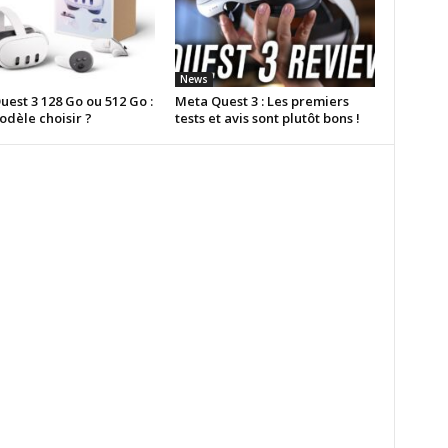
News
est 3 128 Go ou 512 Go :
Meta Quest 3 : Les premiers
odèle choisir ?
tests et avis sont plutôt bons !