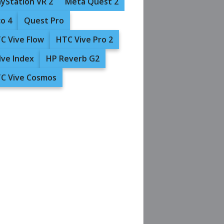
ayStation VR 2
Meta Quest 2
co 4
Quest Pro
C Vive Flow
HTC Vive Pro 2
lve Index
HP Reverb G2
C Vive Cosmos