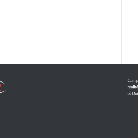
Casqu
réalit
et Do