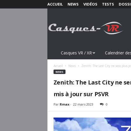
ACCUEIL
NEWS
VIDÉOS
TESTS
DOSSI
C
a
s
q
u
e
s
Casques VR / XR
Calendrier des
-
V
Accueil
News
Zenith: The Last City ne sera plus j
R
NEWS
.
Zenith: The Last City ne se
c
o
mis à jour sur PSVR
m
Par
Rmax
-
22 mars 2023
0