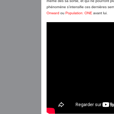
même dès sa sortie, et qui ne pourront pl
phénomène s’intensifie ces dernières sema
Onward
ou
Population: ONE
avant lui.