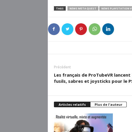
TAGS
NEWS META QUEST
NEWS PLAYSTATION V
Précédent
Les français de ProTubeVR lancent
fusils, sabres et joysticks pour le 
Articles relatifs
Plus de l'auteur