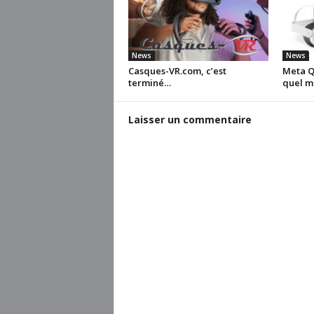
News
News
Casques-VR.com, c’est
Meta Qu
terminé…
quel m
Laisser un commentaire