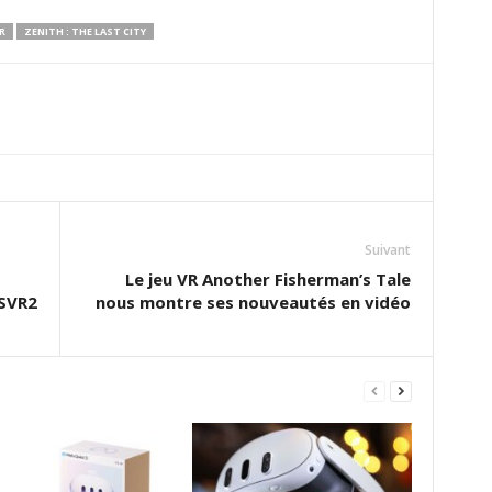
R
ZENITH : THE LAST CITY
Suivant
Le jeu VR Another Fisherman’s Tale
PSVR2
nous montre ses nouveautés en vidéo