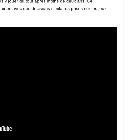
us y jouer du tout après moins de deux ans. Ce
ines avec des décisions similaires prises sur les jeux