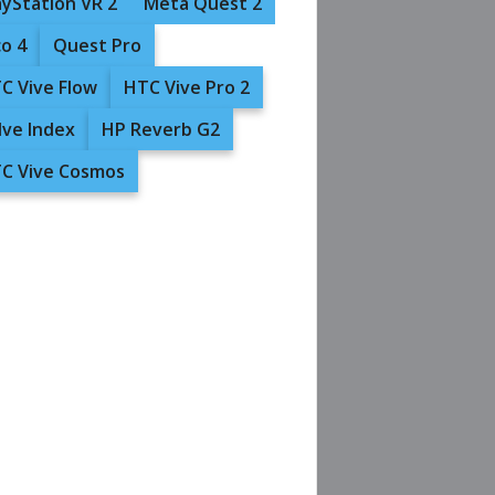
ayStation VR 2
Meta Quest 2
co 4
Quest Pro
C Vive Flow
HTC Vive Pro 2
lve Index
HP Reverb G2
C Vive Cosmos