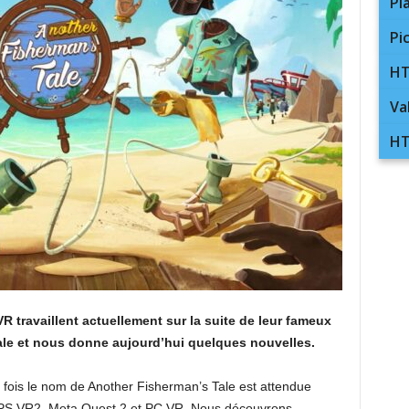
Pl
Pi
HT
Va
HT
travaillent actuellement sur la suite de leur fameux
ale et nous donne aujourd’hui quelques nouvelles.
e fois le nom de Another Fisherman’s Tale est attendue
 PS VR2, Meta Quest 2 et PC VR. Nous découvrons