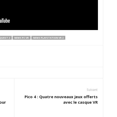
QUEST 2
NEWS PC VR
NEWS PLAYSTATION VR 2
Suivant
Pico 4 : Quatre nouveaux jeux offerts
our
avec le casque VR