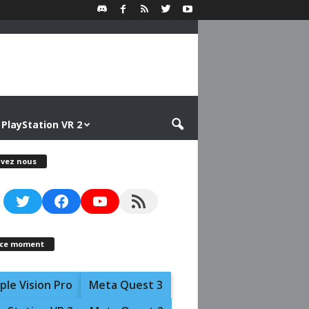
PlayStation VR 2
ivez nous
Twitter
Facebook
YouTube
RSS Feed
 ce moment
ple Vision Pro
Meta Quest 3