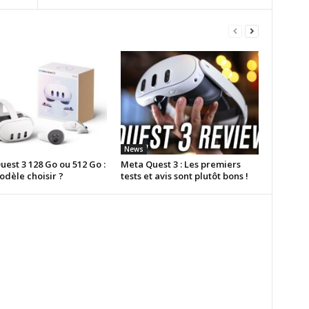
News
est 3 128 Go ou 512 Go :
Meta Quest 3 : Les premiers
odèle choisir ?
tests et avis sont plutôt bons !