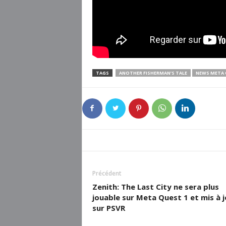
TAGS
ANOTHER FISHERMAN’S TALE
NEWS META 
Précédent
Zenith: The Last City ne sera plus
jouable sur Meta Quest 1 et mis à j
sur PSVR