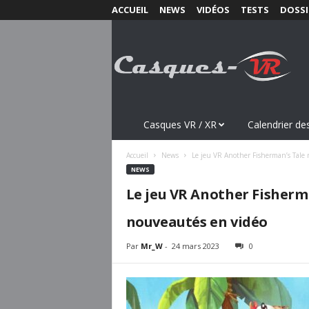
ACCUEIL
NEWS
VIDÉOS
TESTS
DOSSI
C
a
s
q
u
e
s
Casques VR / XR
Calendrier des
-
V
Accueil
News
Le jeu VR Another Fisherman’s Tale
R
NEWS
.
Le jeu VR Another Fisherm
c
o
nouveautés en vidéo
m
Par
Mr_W
-
24 mars 2023
0