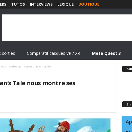
ERS
TUTOS
INTERVIEWS
LEXIQUE
BOUTIQUE
 sorties
Comparatif casques VR / XR
Meta Quest 3
 nous montre ses nouveautés en vidéo
Su
an’s Tale nous montre ses
En
Ap