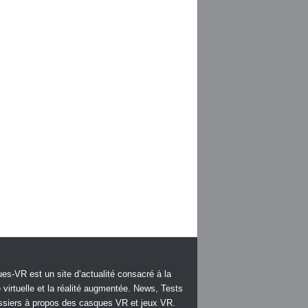
es-VR est un site d’actualité consacré à la
é virtuelle et la réalité augmentée. News, Tests
ssiers à propos des casques VR et jeux VR.