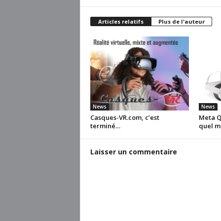
Articles relatifs
Plus de l'auteur
News
News
Casques-VR.com, c’est
Meta Qu
terminé…
quel m
Laisser un commentaire