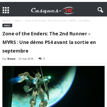
Accueil
News
Zone of the Enders: The 2nd Runner – M∀RS : Une démo...
NEWS
Zone of the Enders: The 2nd Runner –
M∀RS : Une démo PS4 avant la sortie en
septembre
Par
Rmax
-
23 mai 2018
0