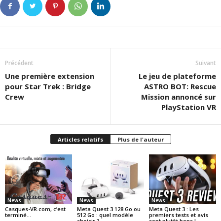
Précédent
Suivant
Une première extension
Le jeu de plateforme
pour Star Trek : Bridge
ASTRO BOT: Rescue
Crew
Mission annoncé sur
PlayStation VR
Articles relatifs
Plus de l'auteur
News
News
News
Casques-VR.com, c’est
Meta Quest 3 128 Go ou
Meta Quest 3 : Les
terminé…
512 Go : quel modèle
premiers tests et avis
choisir ?
sont plutôt bons !