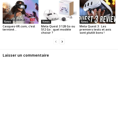
News
News
News
Casques-VR.com, c’est
Meta Quest 3 128 Go ou
Meta Quest 3 : Les
terminé…
512 Go : quel modèle
premiers tests et avis
choisir ?
sont plutôt bons !
Laisser un commentaire