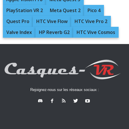
PlayStation VR 2
Meta Quest 2
Pico 4
Quest Pro
HTC Vive Flow
HTC Vive Pro 2
Valve Index
HP Reverb G2
HTC Vive Cosmos
Rejoignez-nous sur les réseaux sociaux :