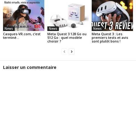
News
News
News
Casques-VR.com, c’est
Meta Quest 3 128 Go ou
Meta Quest 3 : Les
terminé…
512 Go : quel modèle
premiers tests et avis
choisir ?
sont plutôt bons !
Laisser un commentaire