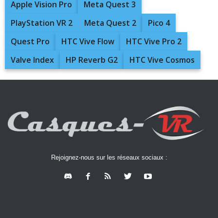
Apple Vision Pro
Meta Quest 3
PlayStation VR 2
Meta Quest 2
Pico 4
Quest Pro
HTC Vive Flow
HTC Vive Pro 2
Valve Index
HP Reverb G2
HTC Vive Cosmos
Rejoignez-nous sur les réseaux sociaux :