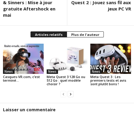
& Sinners : Mise à jour
Quest 2 : Jouez sans fil aux
gratuite Aftershock en
jeux PC VR
mai
Articles relatifs
Plus de l'auteur
News
News
News
Casques-VR.com, c’est
Meta Quest 3 128 Go ou
Meta Quest 3 : Les
terminé…
512 Go : quel modèle
premiers tests et avis
choisir ?
sont plutôt bons !
Laisser un commentaire